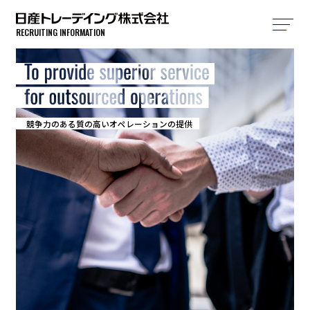
RECRUITING INFORMATION
お客様のニーズを先取りした質の高いSCMソリューションの提供
グローバルなネットワークを活用したコスト競争力のある
競争力のある質の高いオペレーションの提供
世界中から最良の製品と材料を発掘し最適価格で供給
お客様のニーズを先取りした質の高いSCMソリューションの提供
グローバルなネットワークを活用したコスト競争力のある
トレード＆ロジステックスの開拓
トレード＆ロジステックスの開拓