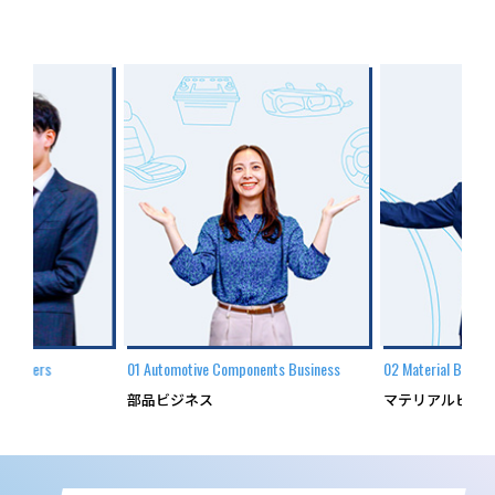
dquarters
01 Automotive Components Business
02 Material Busine
部品ビジネス
マテリアルビジ